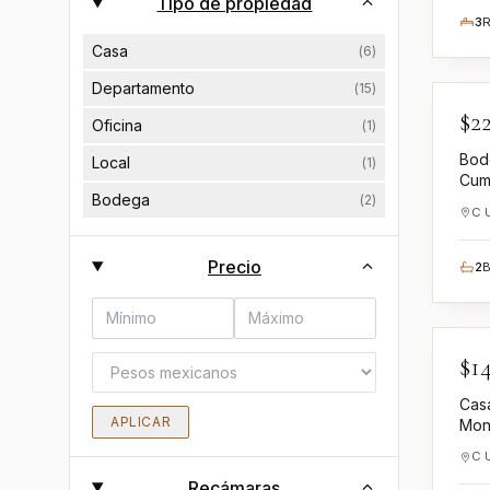
Tipo de propiedad
3
Casa
(
6
)
Departamento
(
15
)
$
22
VE
Oficina
(
1
)
Bod
Local
(
1
)
Cum
Bodega
(
2
)
Leó
Precio
2
$
1
EN
Casa
APLICAR
Mon
Recámaras