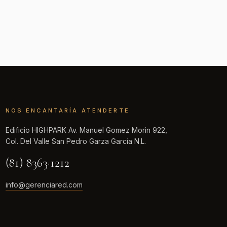
NOS ENCANTARÍA ATENDERTE
Edificio HIGHPARK Av. Manuel Gomez Morin 922,
Col. Del Valle San Pedro Garza García N.L.
(81) 8363·1212
info@gerenciared.com