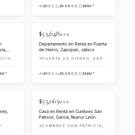
2
REC
3
BAÑOS
391
M²
0100087
NN-GR0100041
$
53,648
EN RENTA
MXN
n
Departamento en Renta en Puerta
cía,
de Hierro, Zapopan, Jalisco
CUMBRES SAN PATRICIO, GARCÍA
PUERTA DE HIERRO, ZAPOPAN
8
M²
3
REC
2
BAÑOS
324
M²
0100039
NN-GR0100013
$
53,063
EN RENTA
MXN
res,
Casa en Renta en Cumbres San
Patricio, García, Nuevo León
N
CUMBRES SAN PATRICIO, GARCÍA