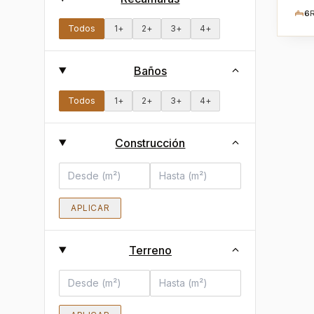
6
Todos
1
+
2
+
3
+
4
+
Baños
Todos
1
+
2
+
3
+
4
+
Construcción
APLICAR
Terreno