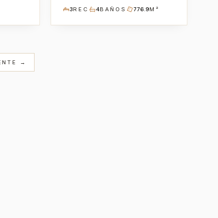
3
REC
4
BAÑOS
776.9
M²
ENTE →