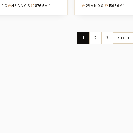
REC
4
BAÑOS
676.5
M²
2
BAÑOS
1567.6
M²
1
2
3
SIGUI