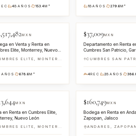
REC
4
BAÑOS
153.4
M²
1
BAÑOS
279.6
M²
NN-GR0100021
NN-GR
,517,482
$
37,009
NTA · RENTA
EN RENTA
MXN
MXN
ega en Venta y Renta en
Departamento en Renta e
bres Elite, Monterrey, Nuevo
Cumbres San Patricio, Gar
n
Nuevo León
CUMBRES ELITE, MONTERREY
BAÑOS
678.6
M²
4
REC
2
BAÑOS
386.
NN-GR0100028
NN-GR
43,644
$
160,749
 RENTA
EN RENTA
MXN
MXN
 en Renta en Cumbres Elite,
Bodega en Renta en Anda
terrey, Nuevo León
Zapopan, Jalisco
CUMBRES ELITE, MONTERREY
ANDARES, ZAPOPA