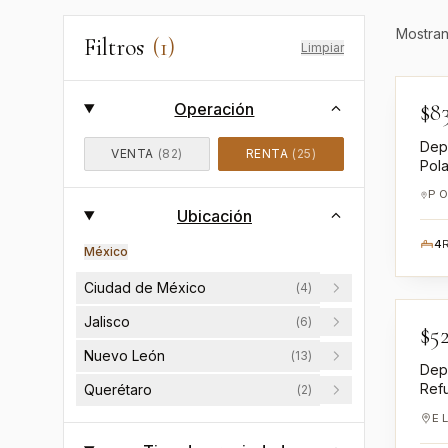
Mostra
Filtros
(
1
)
Limpiar
$
8
Operación
EN
Dep
VENTA
(
82
)
RENTA
(
25
)
Pol
Hid
Ubicación
4
México
Ciudad de México
(
4
)
Jalisco
(
6
)
$
5
EN
Nuevo León
(
13
)
Dep
Ref
Querétaro
(
2
)
E