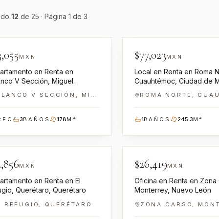
ndo
12
de
25
·
Página
1
de
3
NN-GR0100073
NN-GR
3,055
$
77,023
 RENTA
EN RENTA
MXN
MXN
artamento en Renta en
Local en Renta en Roma N
anco V Sección, Miguel
Cuauhtémoc, Ciudad de 
algo, Ciudad de México
POLANCO V SECCIÓN, MIGUEL HIDALGO
REC
3
BAÑOS
178
M²
1
BAÑOS
245.3
M²
NN-GR0100050
NN-GR
2,856
$
26,419
 RENTA
EN RENTA
MXN
MXN
artamento en Renta en El
Oficina en Renta en Zona
ugio, Querétaro, Querétaro
Monterrey, Nuevo León
L REFUGIO, QUERÉTARO
ZONA CARSO, MON