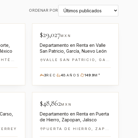
ORDENAR POR
0100022
NN-GR0100025
$
29,027
EN RENTA
MXN
orte,
Departamento en Renta en Valle
México
San Patricio, García, Nuevo León
ROMA NORTE, CUAUHTÉMOC
VALLE SAN PATRICIO, GARCÍA
3
REC
4
BAÑOS
149.9
M²
0100083
NN-GR0100040
$
48,862
EN RENTA
MXN
 Carso,
Departamento en Renta en Puerta
de Hierro, Zapopan, Jalisco
TERREY
PUERTA DE HIERRO, ZAPOPAN