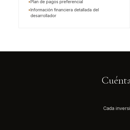
•
Plan de pagos preferencial
•
Información financiera detallada del
desarrollador
Cuénta
Cada invers