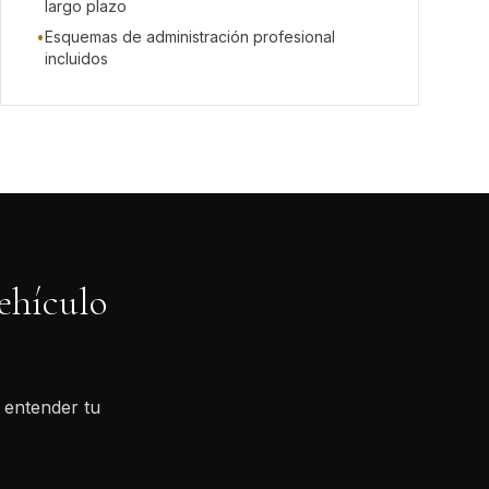
largo plazo
•
Esquemas de administración profesional
incluidos
ehículo
 entender tu